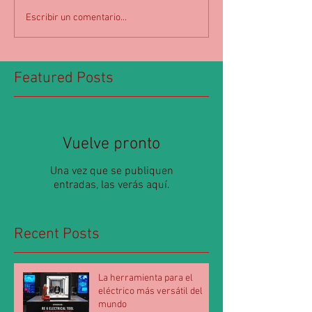
Escribir un comentario...
Featured Posts
Vuelve pronto
Una vez que se publiquen
entradas, las verás aquí.
Recent Posts
La herramienta para el
eléctrico más versátil del
mundo