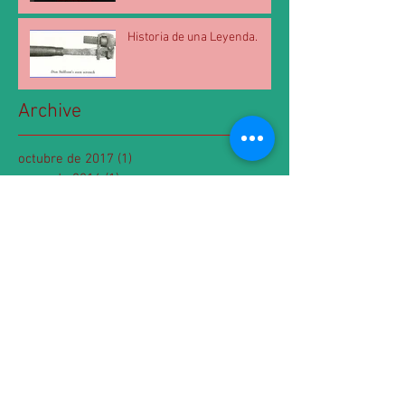
Historia de una Leyenda.
Archive
octubre de 2017
(1)
1 entrada
mayo de 2016
(1)
1 entrada
Search By Tags
3en1
danielchapman
herramienta electrica
re6
ridgid best
stillson
Follow Us