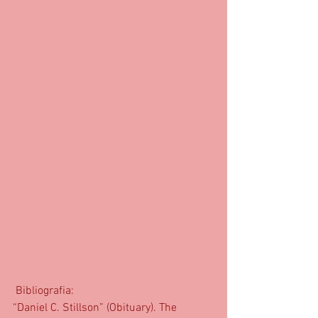
 Bibliografia:
“Daniel C. Stillson” (Obituary). The 