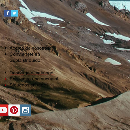
Acerca de nosotros
Conviertete en
SubDistribuidor
Descarga el catalogo
Encuentra una sucursal.
Siguenos en redes.