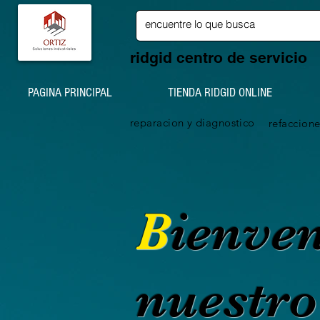
ridgid centro de servicio
PAGINA PRINCIPAL
TIENDA RIDGID ONLINE
reparacion y diagnostico
refaccione
B
ienve
nuestro