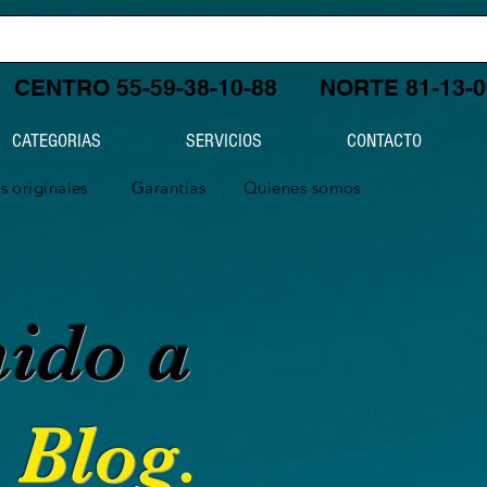
CENTRO 55-59-38-10-88
NORTE 81-13-
CATEGORIAS
SERVICIOS
CONTACTO
s originales
Garantias
Quienes somos
nido a
Blog
.