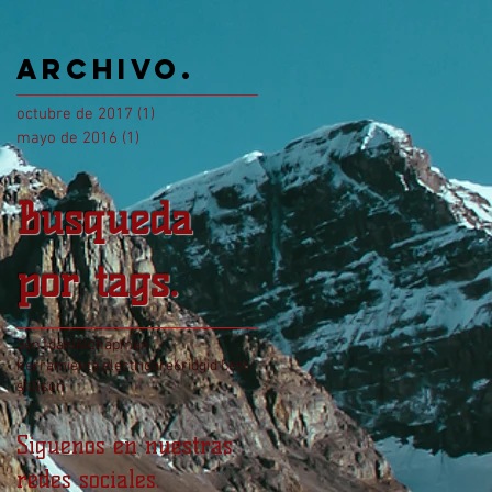
Archivo.
octubre de 2017
(1)
1 entrada
mayo de 2016
(1)
1 entrada
Busqueda
por tags.
3en1
danielchapman
herramienta electrica
re6
ridgid best
stillson
Siguenos en nuestras
redes sociales.