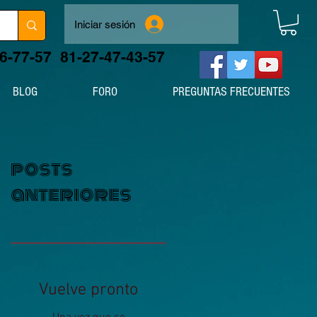
Iniciar sesión
06-77-57
81-27-47-43-57
BLOG
FORO
PREGUNTAS FRECUENTES
posts
anteriores
Vuelve pronto