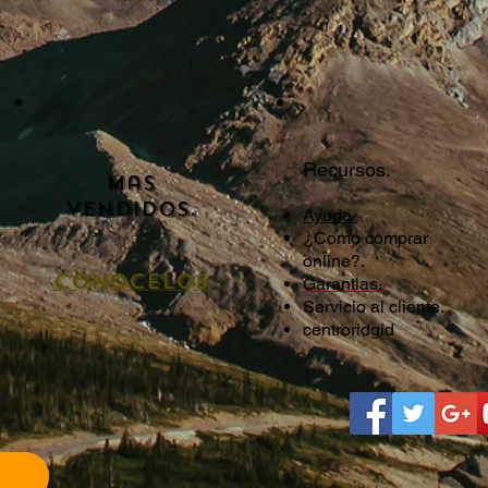
Recursos.
Mas
Vendidos.
Ayuda.
¿Como comprar
online?.
cONOCELOS
Garantias.
Servicio al cliente.
centroridgid