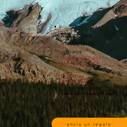
S
oluciones
I
ndustriales
T
eléfonos
:
(55)59-38-10-88
(55)59-32-29-32
Monterrey
(81)83-93-43-71
C
orreo electronico
.
ventas@centroridgid.com
envia un regalo