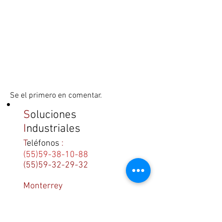
Se el primero en comentar.
S
oluciones
I
ndustriales
T
eléfonos
:
(55)59-38-10-88
(55)59-32-29-32
Monterrey
(81)83-93-43-71
C
orreo electronico
.
ventas@centroridgid.com