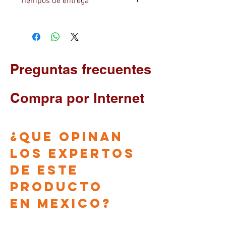
Tiempos de entrega
la politica de GARANTIAS DE RIDGID
-Consulte
aqui.
politica de garantia de
Todo material se entcuentra disponible
ridgid
salvo venta, recurde consultar con su
asesor tiempos de entrega.
Preguntas frecuentes
Compra por Internet
¿que opinan
los EXPERTOS
DE ESTE
PRODUCTO
en
Mexico?