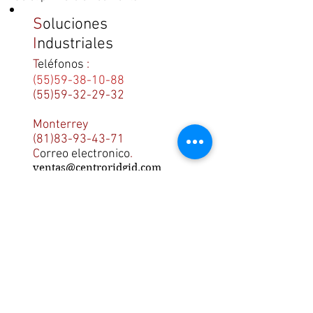
S
oluciones
I
ndustriales
T
eléfonos
:
(55)59-38-10-88
(55)59-32-29-32
Monterrey
(81)83-93-43-71
C
orreo electronico
.
ventas@centroridgid.com
Recursos.
Ayuda.
¿Como comprar
online?.
Garantias.