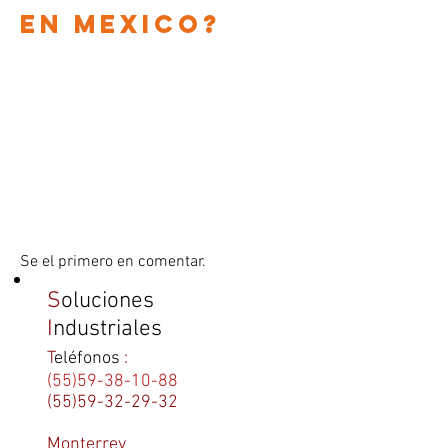
en
Mexico?
Se el primero en comentar.
S
oluciones
I
ndustriales
T
eléfonos
:
(55)59-38-10-88
(55)59-32-29-32
Monterrey