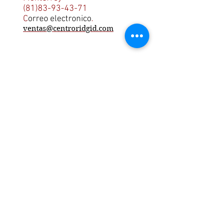
(81)83-93-43-71
C
orreo electronico
.
ventas@centroridgid.com
Recursos.
Ayuda.
¿Como comprar
online?.
Garantias.
Servicio al cliente.
centroridgid
Acerca de nosotros
Conviertete en
SubDistribuidor
Descarga el catalogo