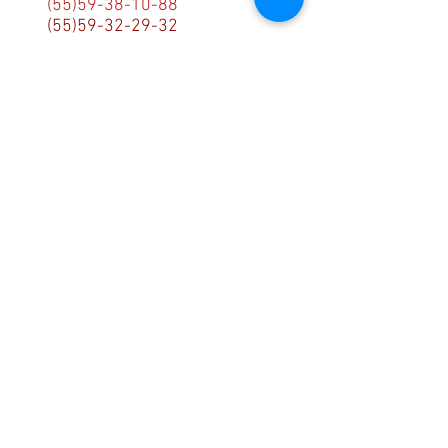
(55)59-38-10-88
(55)59-32-29-32
Monterrey
(81)83-93-43-71
C
orreo electronico
.
ventas@centroridgid.com
Recursos.
Ayuda.
¿Como comprar
online?.
Garantias.
Servicio al cliente.
centroridgid
Acerca de nosotros
Conviertete en