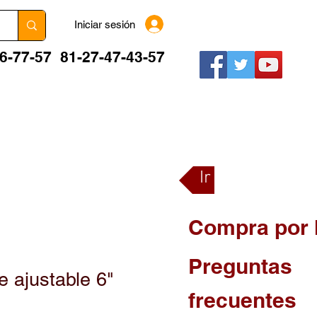
Iniciar sesión
06-77-57
81-27-47-43-57
BLOG
FORO
PREGUNTAS FRECUENTES
Ir a la tienda
Compra por 
Preguntas
e ajustable 6"
frecuentes