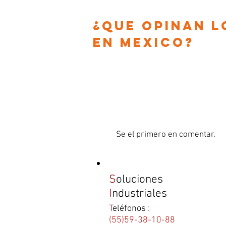
¿que opinan l
en
Mexico?
Se el primero en comentar.
S
oluciones
I
ndustriales
T
eléfonos
:
(55)59-38-10-88