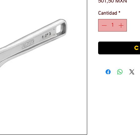
Preci
501,50 MXN
Cantidad
*
C