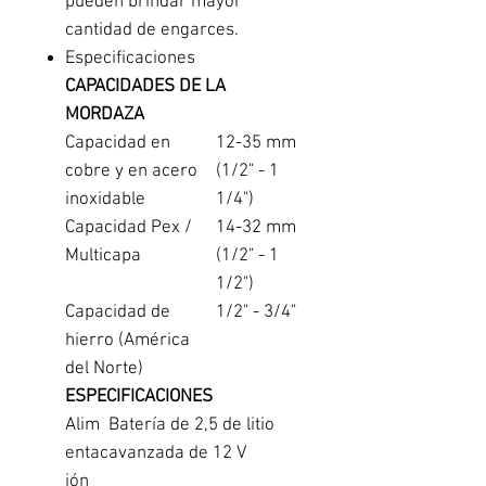
pueden brindar mayor
cantidad de engarces.
Especificaciones
CAPACIDADES DE LA
MORDAZA
Capacidad en
12-35 mm
cobre y en acero
(1/2" - 1
inoxidable
1/4")
Capacidad Pex /
14-32 mm
Multicapa
(1/2" - 1
1/2")
Capacidad de
1/2" - 3/4"
hierro (América
del Norte)
ESPECIFICACIONES
Alim
Batería de 2,5 de litio
entac
avanzada de 12 V
ión