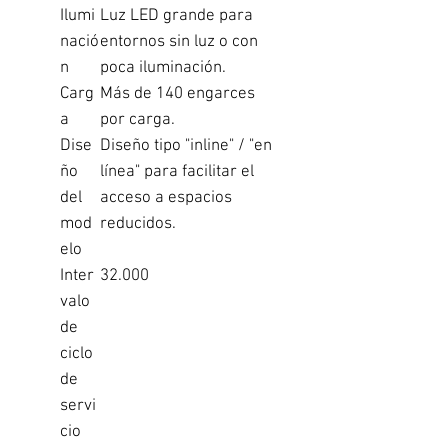
Ilumi
Luz LED grande para
nació
entornos sin luz o con
n
poca iluminación.
Carg
Más de 140 engarces
a
por carga.
Dise
Diseño tipo "inline" / "en
ño
línea" para facilitar el
del
acceso a espacios
mod
reducidos.
elo
Inter
32.000
valo
de
ciclo
de
servi
cio