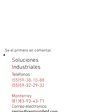
Se el primero en comentar.
S
oluciones
I
ndustriales
T
eléfonos
:
(55)59-38-10-88
(55)59-32-29-32
Monterrey
(81)83-93-43-71
C
orreo electronico
.
ventas@centroridgid.com