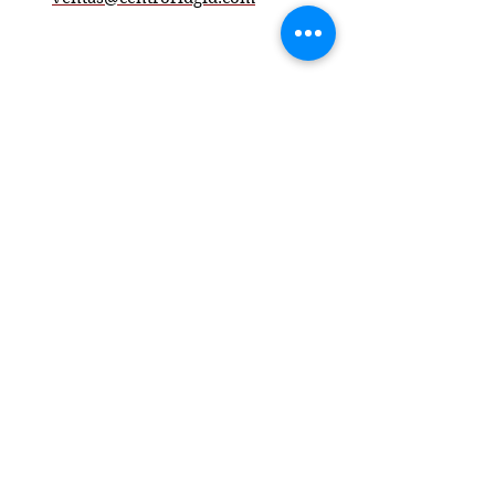
Recursos.
Ayuda.
¿Como comprar
online?.
Garantias.
Servicio al cliente.
centroridgid
Acerca de nosotros
Conviertete en
SubDistribuidor
Descarga el catalogo
Encuentra una sucursal.
Siguenos en redes.