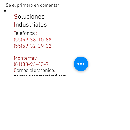
Se el primero en comentar.
S
oluciones
I
ndustriales
T
eléfonos
:
(55)59-38-10-88
(55)59-32-29-32
Monterrey
(81)83-93-43-71
C
orreo electronico
.
ventas@centroridgid.com
Recursos.
Ayuda.
¿Como comprar
online?.