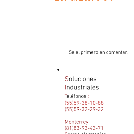
Se el primero en comentar.
S
oluciones
I
ndustriales
T
eléfonos
:
(55)59-38-10-88
(55)59-32-29-32
Monterrey
(81)83-93-43-71