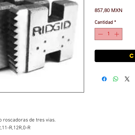
Preci
857,80 MXN
Cantidad
*
C
o roscadoras de tres vias.
,11-R,12R,0-R