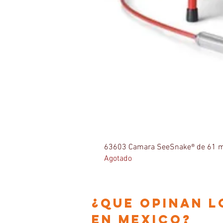
63603 Camara SeeSnake® de 61 m
Agotado
¿que opinan l
en
Mexico?