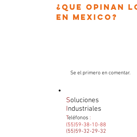
¿que opinan l
en
Mexico?
Se el primero en comentar.
S
oluciones
I
ndustriales
T
eléfonos
:
(55)59-38-10-88
(55)59-32-29-32