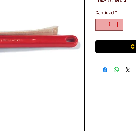
Prec
1045,00 MXN
Cantidad
*
C