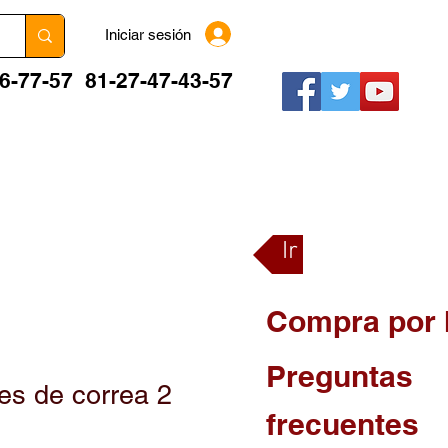
Iniciar sesión
06-77-57
81-27-47-43-57
BLOG
FORO
PREGUNTAS FRECUENTES
Ir a la tienda
Compra por 
Preguntas
es de correa 2
frecuentes