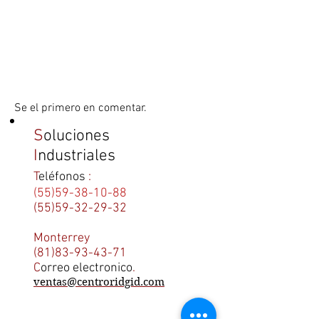
Se el primero en comentar.
S
oluciones
I
ndustriales
T
eléfonos
:
(55)59-38-10-88
(55)59-32-29-32
Monterrey
(81)83-93-43-71
C
orreo electronico
.
ventas@centroridgid.com